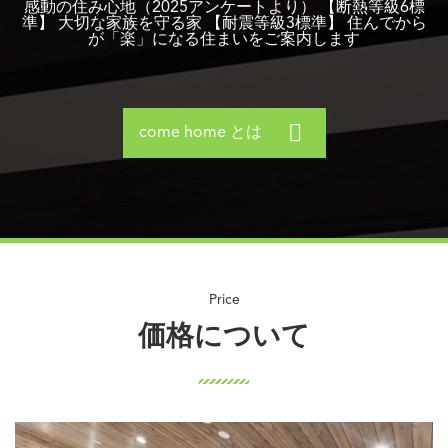
感動の住み心地（2025アンケートより） 【断熱等級6標
準】 大切な家族を守る家 【耐震等級3標準】 住んでから
が「楽」になる住まいをご案内します
come home とは
価格について