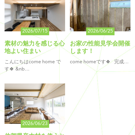
2026/07/15
2026/06/25
素材の魅力を感じる心
お家の性能見学会開催
地よい住まい
します！
こんにちはcome home で
come homeです🍀 完成…
す🍀 &nb…
2026/06/23