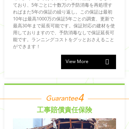
ており、5年ごとに十数万の予防消毒を再処理す
ればまた5年の保証の繰り返し。この保証は最初
10年は最高1000万の保証5年ごとの調査、更新で
最高30年まで延長可能です。保証対応の建材を使
用しておりますので、予防消毒なしで保証延長可
能です。ランニングコストをグッとおさえること
ができます！
View More
Guarantee
工事賠償責任保険