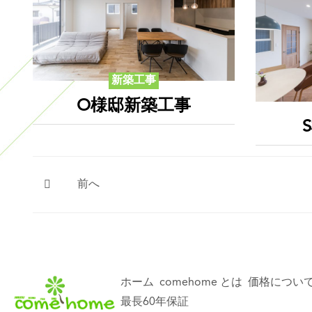
新築工事
O様邸新築工事
前へ
ホーム
comehome とは
価格につい
最長60年保証