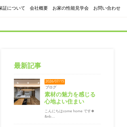
保証について
会社概要
お家の性能見学会
お問い合わせ
施工実績
よくある質問
ブログ
採用情報
最新記事
2026/07/15
ブログ
素材の魅力を感じる
心地よい住まい
こんにちはcome home です🍀
&nb…