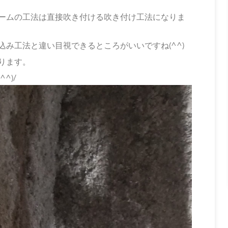
ームの工法は直接吹き付ける吹き付け工法になりま
み工法と違い目視できるところがいいですね(^^)
ります。
^)/