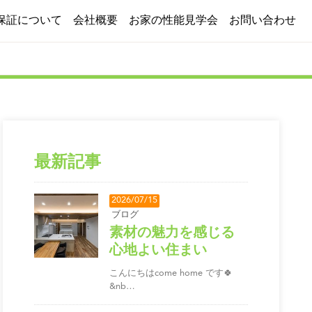
保証について
会社概要
お家の性能見学会
お問い合わせ
施工実績
よくある質問
ブログ
採用情報
最新記事
2026/07/15
ブログ
素材の魅力を感じる
心地よい住まい
こんにちはcome home です🍀
&nb…