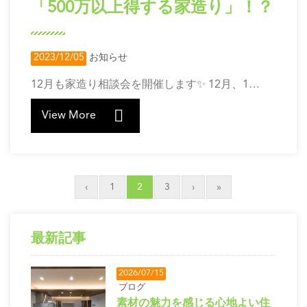
「500万以上得する家造り」！？
2023/12/05
お知らせ
12月も家造り相談会を開催します✨ 12月、1…
View More
‹
1
2
3
›
»
最新記事
2026/07/15
ブログ
素材の魅力を感じる心地よい住